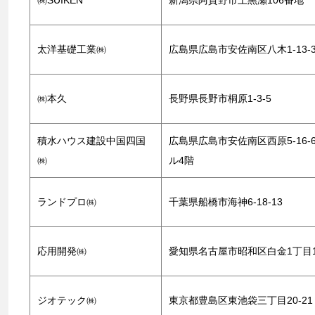
㈱SUIKEN
新潟県阿賀野市上黒瀬106番地
太洋基礎工業㈱
広島県広島市安佐南区八木1-13-
㈱本久
長野県長野市桐原1-3-5
積水ハウス建設中国四国
広島県広島市安佐南区西原5-16-
㈱
ル4階
ランドプロ㈱
千葉県船橋市海神6-18-13
応用開発㈱
愛知県名古屋市昭和区白金1丁目1
ジオテック㈱
東京都豊島区東池袋三丁目20-21