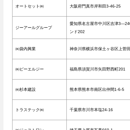
オートセット㈱
大阪府門真市岸和田3-46-25
愛知県名古屋市中川区吉津3―24
ジーアールグループ
ンド202
㈱袋内興業
神奈川県横浜市保土ヶ谷区上菅田町
㈱ピーエルジー
福島県須賀川市矢田野西町201
㈱杉本建設
熊本県熊本市南区出仲間1-6-5
トラステック㈱
千葉県市川市本塩24-16