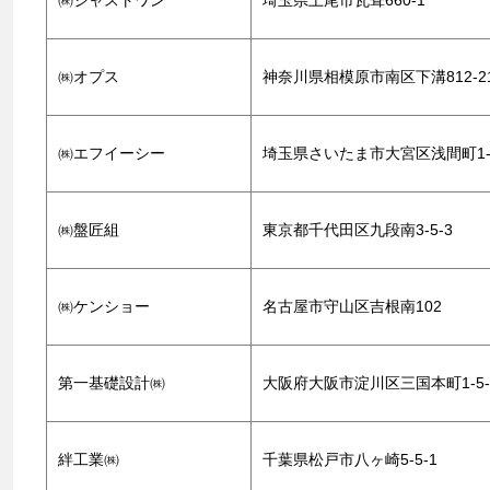
㈱ジャストワン
埼玉県上尾市瓦葺660-1
㈱オプス
神奈川県相模原市南区下溝812-2
㈱エフイーシー
埼玉県さいたま市大宮区浅間町1-
㈱盤匠組
東京都千代田区九段南3-5-3
㈱ケンショー
名古屋市守山区吉根南102
第一基礎設計㈱
大阪府大阪市淀川区三国本町1-5-
絆工業㈱
千葉県松戸市八ヶ崎5-5-1