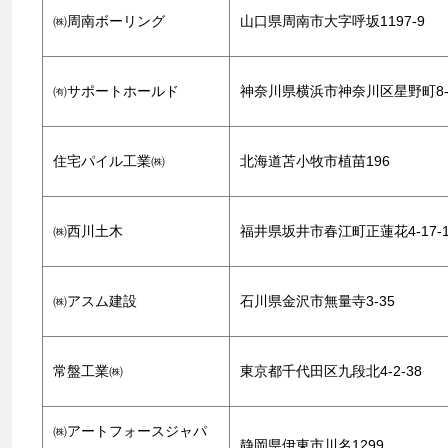
㈱周南ボーリング
山口県周南市大字呼坂1197-9
㈲サポートホールド
神奈川県横浜市神奈川区星野町8-3-
住宅パイル工業㈱
北海道苫小牧市植苗196
㈱西川土木
福井県坂井市春江町正蓮花4-17-
㈱アスム建設
石川県金沢市無量寺3-35
常盤工業㈱
東京都千代田区九段北4-2-38
㈱アートフォースジャパ
静岡県伊東市川名1299