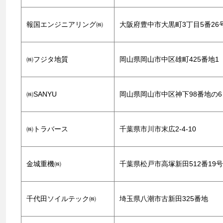
報国エンジニアリング㈱
大阪府豊中市大黒町3丁目5番26
㈱フジタ地質
岡山県岡山市中区雄町425番地1
㈱SANYU
岡山県岡山市中区神下98番地の6
㈱トラバース
千葉県市川市末広2-4-10
金城重機㈱
千葉県松戸市高塚新田512番19号
千代田ソイルテック㈱
埼玉県八潮市古新田325番地