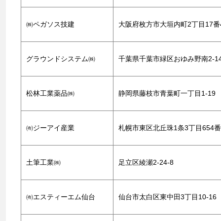
㈱ペガソス技建
大阪府枚方市大垣内町2丁目17番4
グラウンドシステム㈱
千葉県千葉市緑区おゆみ野南2-14
松林工業薬品㈱
静岡県藤枝市青葉町一丁目1-19
㈲ジーアイ産業
札幌市東区北丘珠1条3丁目654番
土筆工業㈱
足立区綾瀬2-24-8
㈲エスティーエム仙台
仙台市太白区東中田3丁目10-16