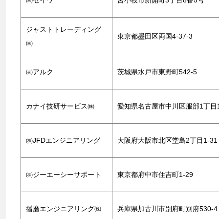
㈱セイワ
苫小牧市新開町3丁目8番5号
ジャストトレーディング
東京都墨田区両国4-37-3
㈱
㈱アルク
茨城県水戸市東野町542-5
カナイ技研サービス㈱
愛知県名古屋市中川区服部1丁目1
㈱JFDエンジニアリング
大阪府大阪市北区堂島2丁目1-31
㈱ジーエーシーサポート
東京都府中市住吉町1-29
播磨エンジニアリング㈱
兵庫県加古川市別府町別府530-4