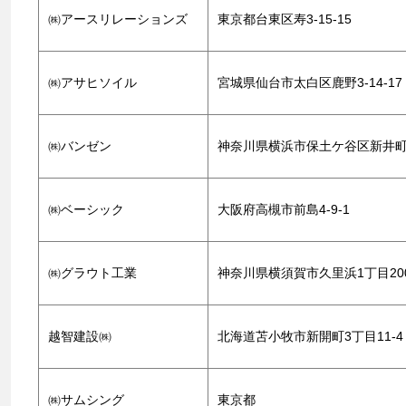
㈱アースリレーションズ
東京都台東区寿3-15-15
㈱アサヒソイル
宮城県仙台市太白区鹿野3-14-17
㈱バンゼン
神奈川県横浜市保土ケ谷区新井町22
㈱ベーシック
大阪府高槻市前島4-9-1
㈱グラウト工業
神奈川県横須賀市久里浜1丁目20
越智建設㈱
北海道苫小牧市新開町3丁目11-4
㈱サムシング
東京都