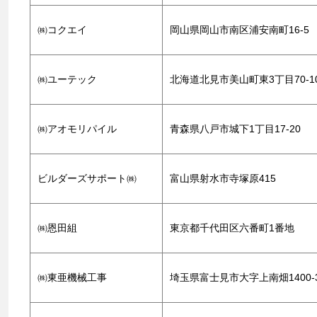
㈱コクエイ
岡山県岡山市南区浦安南町16-5
㈱ユーテック
北海道北見市美山町東3丁目70-1
㈱アオモリパイル
青森県八戸市城下1丁目17-20
ビルダーズサポート㈱
富山県射水市寺塚原415
㈱恩田組
東京都千代田区六番町1番地
㈱東亜機械工事
埼玉県富士見市大字上南畑1400-