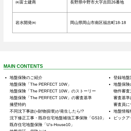
㈱富士建商
長野県中野市大字吉田26番地
岩水開発㈱
岡山県岡山市南区福吉町18-18
MAIN CONTENTS
地盤保険のご紹介
登録地盤
地盤保険「The PERFECT 10W」
地盤保険
地盤保険「The PERFECT 10W」のストーリー
物件審査
地盤保険「The PERFECT 10W」の審査基準
審査基準
擁壁特約
審査員に
不同沈下事故(=財物損壊)が発生したら!?
地盤情報
沈下修正工事・既存住宅地盤補強工事保険「GS10」
ピックア
既存住宅地盤保険「U’s‐House10」