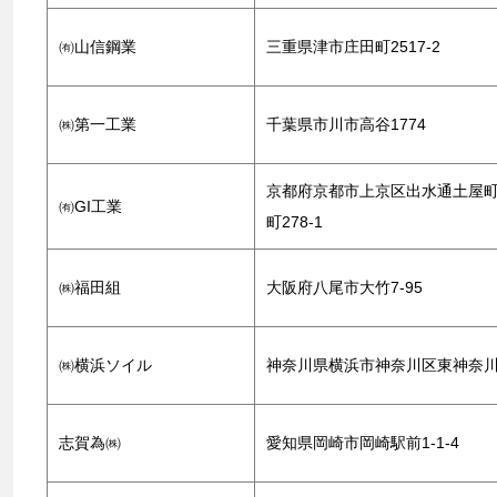
㈲山信鋼業
三重県津市庄田町2517-2
㈱第一工業
千葉県市川市高谷1774
京都府京都市上京区出水通土屋
㈲GI工業
町278-1
㈱福田組
大阪府八尾市大竹7-95
㈱横浜ソイル
神奈川県横浜市神奈川区東神奈川1-
志賀為㈱
愛知県岡崎市岡崎駅前1-1-4