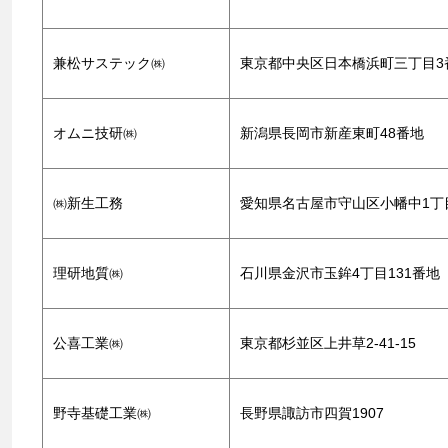
兼松サステック㈱
東京都中央区日本橋浜町三丁目3
オムニ技研㈱
新潟県長岡市新産東町48番地
㈱新生工務
愛知県名古屋市守山区小幡中1丁目
理研地質㈱
石川県金沢市玉鉾4丁目131番地
公喜工業㈱
東京都杉並区上井草2-41-15
野寺基礎工業㈱
長野県諏訪市四賀1907