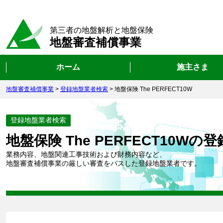
第三者の地盤解析と地盤保険
地盤審査補償事業
ホーム
施主さま
地盤審査補償事業
>
登録地盤業者検索
>
地盤保険 The PERFECT10W
登録地盤業者検索
地盤保険 The PERFECT10Wの
業務内容、地盤関連工事技術および財務内容など、
地盤審査補償事業の厳しい審査をパスした登録地盤業者です。