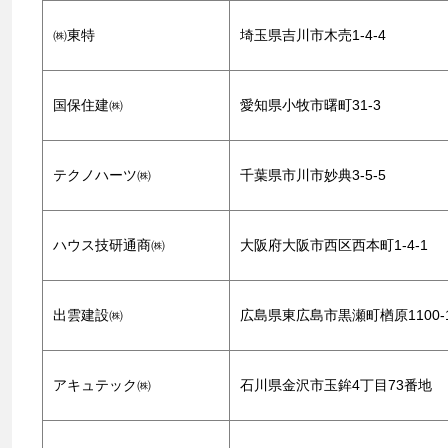
㈱東特
埼玉県吉川市木売1-4-4
国保住建㈱
愛知県小牧市曙町31-3
テクノハーツ㈱
千葉県市川市妙典3-5-5
ハウス技研通商㈱
大阪府大阪市西区西本町1-4-1
出雲建設㈱
広島県東広島市黒瀬町楢原1100-
アキュテック㈱
石川県金沢市玉鉾4丁目73番地