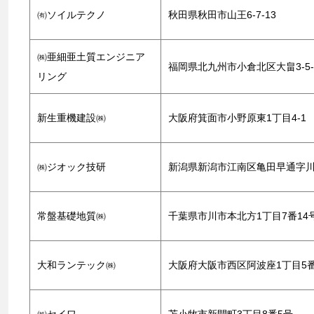
㈲ソイルテクノ
秋田県秋田市山王6-7-13
㈱亜細亜土質エンジニア
福岡県北九州市小倉北区大畠3-5-
リング
新生重機建設㈱
大阪府箕面市小野原東1丁目4-1
㈱ジオック技研
新潟県新潟市江南区亀田早通字川根2
常盤基礎地質㈱
千葉県市川市本北方1丁目7番14
大和ランテック㈱
大阪府大阪市西区阿波座1丁目5番