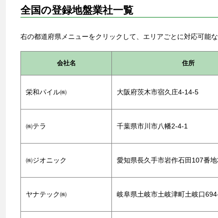
全国の
登録地盤業社一覧
右の都道府県メニューをクリックして、エリアごとに対応可能な
会社名
住所
栄和パイル㈱
大阪府茨木市宿久庄4-14-5
㈱テラ
千葉県市川市八幡2-4-1
㈱ジオニック
愛知県長久手市岩作石田107番地
ヤナテック㈱
岐阜県土岐市土岐津町土岐口694-