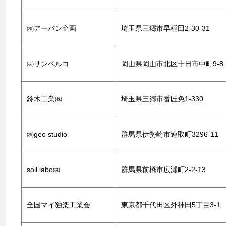
㈱アーバン企画
埼玉県三郷市早稲田2-30-31
㈱サンベルコ
岡山県岡山市北区十日市中町9-8
鈴木工業㈱
埼玉県三郷市番匠免1-330
㈱geo studio
群馬県伊勢崎市連取町3296-11
soil labo㈱
群馬県前橋市広瀬町2-2-13
全国マイ独楽工業会
東京都千代田区外神田5丁目3-1