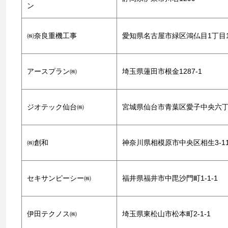
ン
㈱奈良重機工事
愛知県名古屋市緑区鴻仏目1丁目1
アースプラン㈱
埼玉県蓮田市根金1287-1
ジオテック仙台㈱
宮城県仙台市青葉区愛子中央六丁目
㈱創和
神奈川県相模原市中央区相生3-11
セキサンピーシー㈱
福井県福井市中毘沙門町1-1-1
伊田テクノス㈱
埼玉県東松山市松本町2-1-1