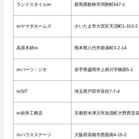
ランドスタイル㈱
群馬県館林市羽附町647-1
㈱ヤマダホームズ
さいたま市大宮区天沼町1-313-2
高原木材㈱
熊本県八代市新港町3-2-14
㈱パーツ・ジオ
岩手県盛岡市上厨川字柳原5-1
㈱SIT
埼玉県戸田市笹目7-7-4
㈱岩井工務店
京都府木津川市加茂町大野西丑谷
㈲ハウスステージ
大阪府高槻市西面南4-15-2