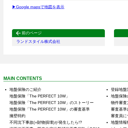
▶Google mapsで地図を表示

前のページ
ランドスタイル株式会社
MAIN CONTENTS
地盤保険のご紹介
登録地盤
地盤保険「The PERFECT 10W」
地盤保険
地盤保険「The PERFECT 10W」のストーリー
物件審査
地盤保険「The PERFECT 10W」の審査基準
審査基準
擁壁特約
審査員に
不同沈下事故(=財物損壊)が発生したら!?
地盤情報