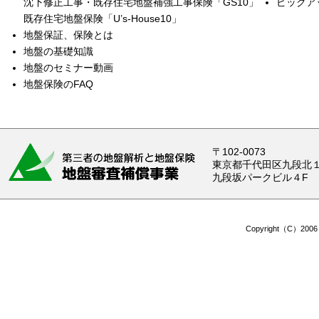
沈下修正工事・既存住宅地盤補強工事保険「GS10」
ピックア
既存住宅地盤保険「U’s‐House10」
地盤保証、保険とは
地盤の基礎知識
地盤のセミナー動画
地盤保険のFAQ
〒102-0073
東京都千代田区九段北１-
九段坂パークビル４F
Copyright（C）2006