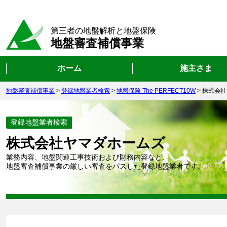
第三者の地盤解析と地盤保険
地盤審査補償事業
ホーム
施主さま
地盤審査補償事業
>
登録地盤業者検索
>
地盤保険 The PERFECT10W
>
株式会社
登録地盤業者検索
株式会社ヤマダホームズ
業務内容、地盤関連工事技術および財務内容など、
地盤審査補償事業の厳しい審査をパスした登録地盤業者です。