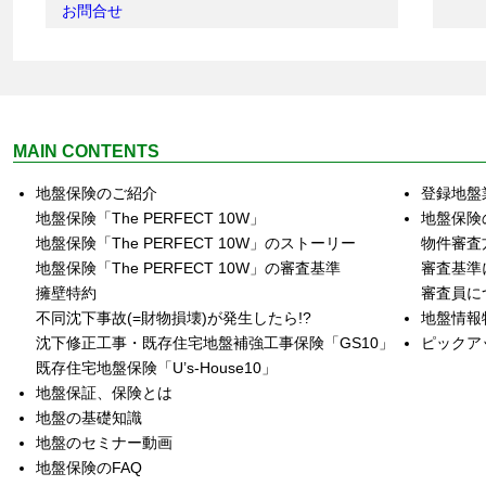
お問合せ
MAIN CONTENTS
地盤保険のご紹介
登録地盤
地盤保険「The PERFECT 10W」
地盤保険
地盤保険「The PERFECT 10W」のストーリー
物件審査
地盤保険「The PERFECT 10W」の審査基準
審査基準
擁壁特約
審査員に
不同沈下事故(=財物損壊)が発生したら!?
地盤情報
沈下修正工事・既存住宅地盤補強工事保険「GS10」
ピックア
既存住宅地盤保険「U’s‐House10」
地盤保証、保険とは
地盤の基礎知識
地盤のセミナー動画
地盤保険のFAQ