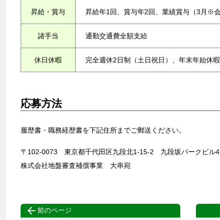
昇給・賞与
昇給年1回、賞与年2回、業績賞与（3月※
諸手当
通勤交通費全額支給
休日休暇
完全週休2日制（土日祝日）、年末年始休暇(
応募方法
履歴書・職務経歴書を下記住所までご郵送ください。
〒102-0073 東京都千代田区九段北1-15-2 九段坂パークビル4
株式会社地盤審査補償事業 大串宛

前のページ