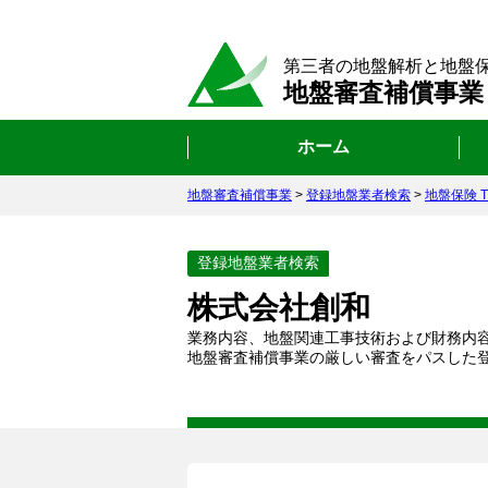
第三者の地盤解析と地盤
地盤審査補償事業
ホーム
地盤審査補償事業
>
登録地盤業者検索
>
地盤保険 Th
登録地盤業者検索
株式会社創和
業務内容、地盤関連工事技術および財務内
地盤審査補償事業の厳しい審査をパスした