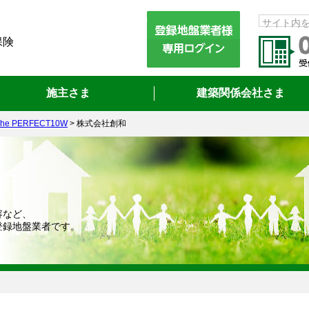
サイト内
保険
施主さま
建築関係会社さま
e PERFECT10W
>
株式会社創和
容など、
登録地盤業者です。