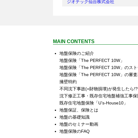
ジオテック仙台株式会社
MAIN CONTENTS
地盤保険のご紹介
地盤保険「The PERFECT 10W」
地盤保険「The PERFECT 10W」のス
地盤保険「The PERFECT 10W」の審
擁壁特約
不同沈下事故(=財物損壊)が発生したら!?
沈下修正工事・既存住宅地盤補強工事保険
既存住宅地盤保険「U’s‐House10」
地盤保証、保険とは
地盤の基礎知識
地盤のセミナー動画
地盤保険のFAQ