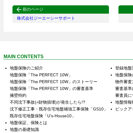

前のページ
株式会社ジーエーシーサポート
MAIN CONTENTS
地盤保険のご紹介
登録地盤
地盤保険「The PERFECT 10W」
地盤保険
地盤保険「The PERFECT 10W」のストーリー
物件審査
地盤保険「The PERFECT 10W」の審査基準
審査基準
擁壁特約
審査員に
不同沈下事故(=財物損壊)が発生したら!?
地盤情報
沈下修正工事・既存住宅地盤補強工事保険「GS10」
ピックア
既存住宅地盤保険「U’s‐House10」
地盤保証、保険とは
地盤の基礎知識