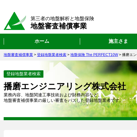
第三者の地盤解析と地盤保険
地盤審査補償事業
ホーム
施主さま
地盤審査補償事業
>
登録地盤業者検索
>
地盤保険 The PERFECT10W
>
播磨エン
登録地盤業者検索
播磨エンジニアリング株式会社
業務内容、地盤関連工事技術および財務内容など、
地盤審査補償事業の厳しい審査をパスした登録地盤業者です。