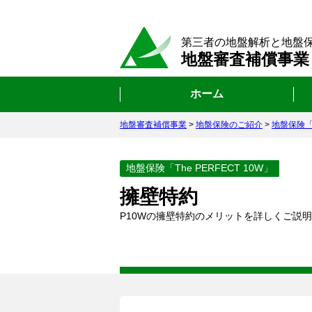
第三者の地盤解析と地盤
地盤審査補償事業
ホーム
地盤審査補償事業
>
地盤保険のご紹介
>
地盤保険「T
地盤保険「The PERFECT 10W」
擁壁特約
P10Wの擁壁特約のメリットを詳しくご説