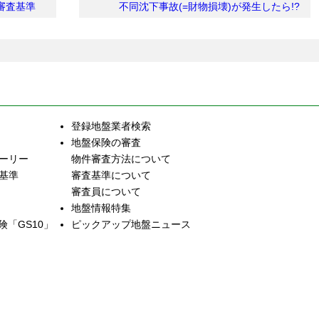
の審査基準
不同沈下事故(=財物損壊)が発生したら!?
登録地盤業者検索
地盤保険の審査
トーリー
物件審査方法について
査基準
審査基準について
審査員について
地盤情報特集
「GS10」
ピックアップ地盤ニュース