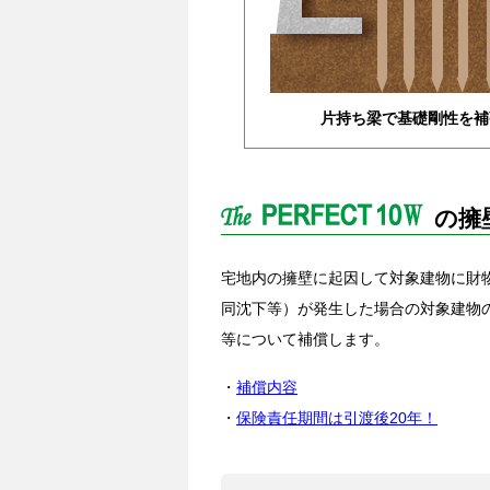
片持ち梁で基礎剛性を補
の擁
宅地内の擁壁に起因して対象建物に財
同沈下等）が発生した場合の対象建物
等について補償します。
・
補償内容
・
保険責任期間は引渡後20年！