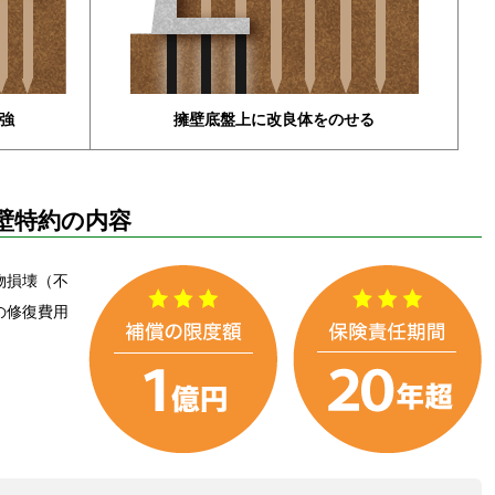
強
擁壁底盤上に改良体をのせる
壁特約の内容
物損壊（不
の修復費用