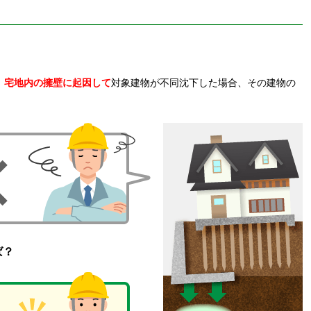
、
宅地内の擁壁に起因して
対象建物が不同沈下した場合、その建物の
ば？