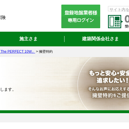
サイト内
保険
施主さま
建築関係会社さま
he PERFECT 10W」
>
擁壁特約
明します。