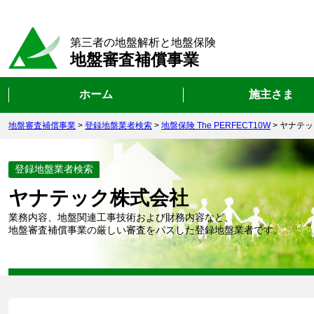
第三者の地盤解析と地盤保険
地盤審査補償事業
ホーム
施主さま
地盤審査補償事業
>
登録地盤業者検索
>
地盤保険 The PERFECT10W
>
ヤナテッ
登録地盤業者検索
ヤナテック株式会社
業務内容、地盤関連工事技術および財務内容など、
地盤審査補償事業の厳しい審査をパスした登録地盤業者です。