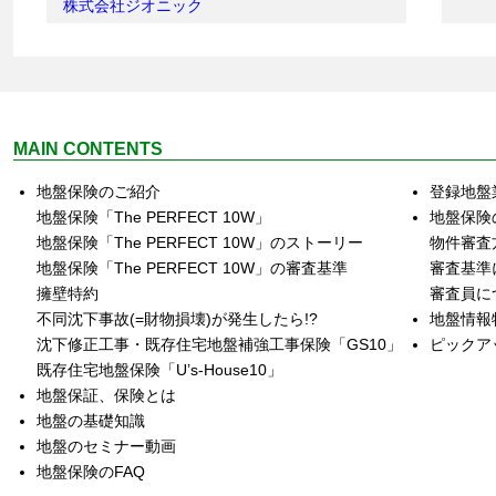
株式会社ジオニック
MAIN CONTENTS
地盤保険のご紹介
登録地盤
地盤保険「The PERFECT 10W」
地盤保険
地盤保険「The PERFECT 10W」のストーリー
物件審査
地盤保険「The PERFECT 10W」の審査基準
審査基準
擁壁特約
審査員に
不同沈下事故(=財物損壊)が発生したら!?
地盤情報
沈下修正工事・既存住宅地盤補強工事保険「GS10」
ピックア
既存住宅地盤保険「U’s‐House10」
地盤保証、保険とは
地盤の基礎知識
地盤のセミナー動画
地盤保険のFAQ