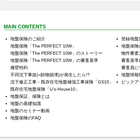
MAIN CONTENTS
地盤保険のご紹介
登録地盤
地盤保険「The PERFECT 10W」
地盤保険
地盤保険「The PERFECT 10W」のストーリー
物件審査
地盤保険「The PERFECT 10W」の審査基準
審査基準
擁壁特約
審査員に
不同沈下事故(=財物損壊)が発生したら!?
地盤情報
沈下修正工事・既存住宅地盤補強工事保険「GS10」
ピックア
既存住宅地盤保険「U’s‐House10」
地盤保証、保険とは
地盤の基礎知識
地盤のセミナー動画
地盤保険のFAQ