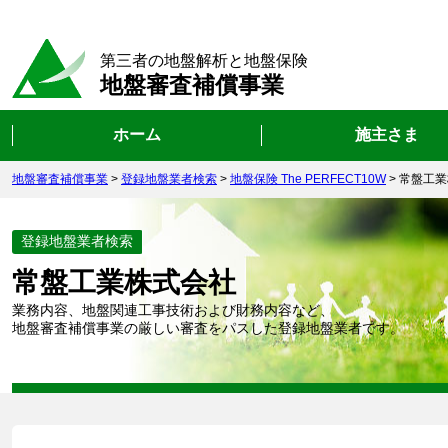
第三者の地盤解析と地盤保険
地盤審査補償事業
ホーム
施主さま
地盤審査補償事業
>
登録地盤業者検索
>
地盤保険 The PERFECT10W
>
常盤工業
登録地盤業者検索
常盤工業株式会社
業務内容、地盤関連工事技術および財務内容など、
地盤審査補償事業の厳しい審査をパスした登録地盤業者です。